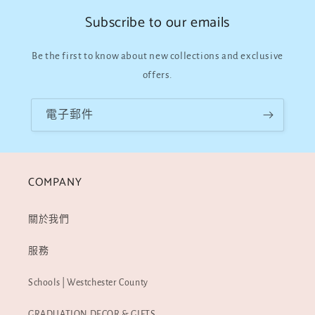
Subscribe to our emails
Be the first to know about new collections and exclusive
offers.
電子郵件
COMPANY
關於我們
服務
Schools | Westchester County
GRADUATION DECOR & GIFTS