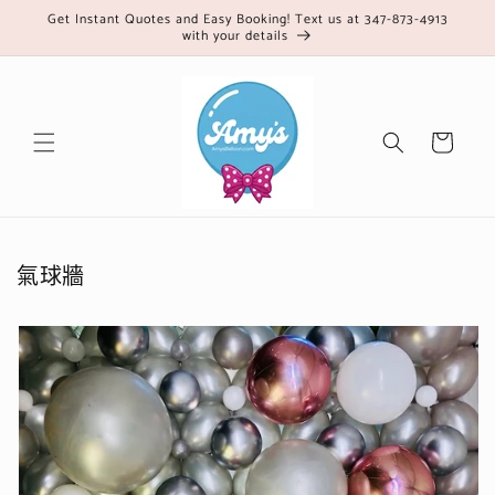
跳至內
Get Instant Quotes and Easy Booking! Text us at 347-873-4913
with your details
容
購
物
車
氣球牆